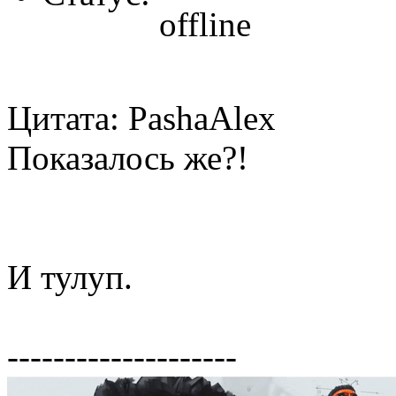
Цитата: PashaAlex
Показалось же?!
И тулуп.
--------------------