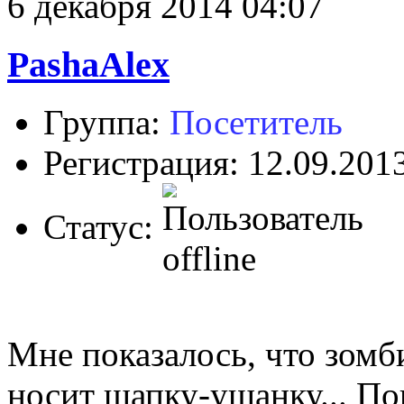
6 декабря 2014 04:07
PashaAlex
Группа:
Посетитель
Регистрация: 12.09.201
Статус:
Мне показалось, что зомб
носит шапку-ушанку... По