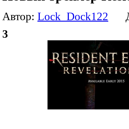
Автор:
Lock_Dock122
Да
3