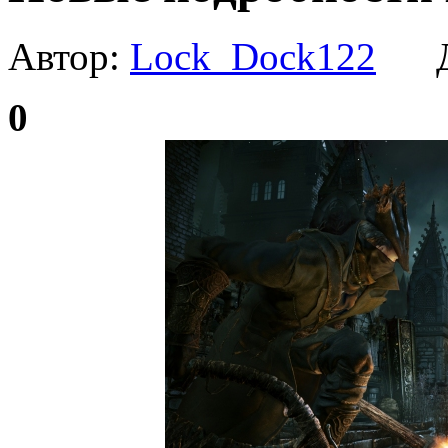
Автор:
Lock_Dock122
Да
0