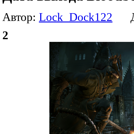
Автор:
Lock_Dock122
Да
2