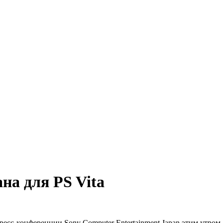
на для PS Vita
ресс-конференции Sony Computer Entertainment Japan этим утром.