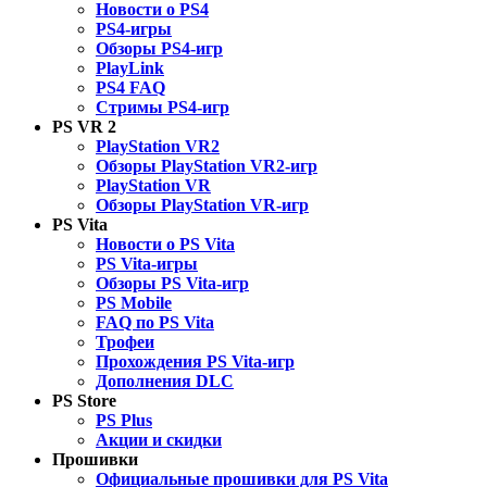
Новости о PS4
PS4-игры
Обзоры PS4-игр
PlayLink
PS4 FAQ
Стримы PS4-игр
PS VR 2
PlayStation VR2
Обзоры PlayStation VR2-игр
PlayStation VR
Обзоры PlayStation VR-игр
PS Vita
Новости о PS Vita
PS Vita-игры
Обзоры PS Vita-игр
PS Mobile
FAQ по PS Vita
Трофеи
Прохождения PS Vita-игр
Дополнения DLC
PS Store
PS Plus
Акции и скидки
Прошивки
Официальные прошивки для PS Vita