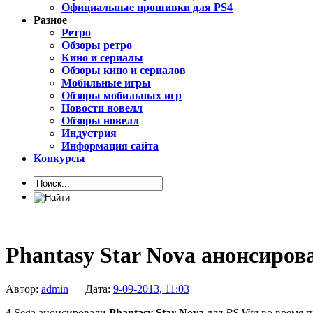
Официальные прошивки для PS4
Разное
Ретро
Обзоры ретро
Кино и сериалы
Обзоры кино и сериалов
Мобильные игры
Обзоры мобильных игр
Новости новелл
Обзоры новелл
Индустрия
Информация сайта
Конкурсы
Phantasy Star Nova анонсирова
Автор:
admin
Дата:
9-09-2013, 11:03
4
Sega анонсировали
Phantasy Star Nova
для
PS Vita
во время п