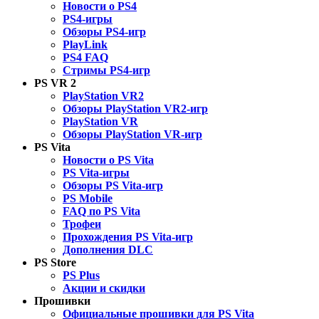
Новости о PS4
PS4-игры
Обзоры PS4-игр
PlayLink
PS4 FAQ
Стримы PS4-игр
PS VR 2
PlayStation VR2
Обзоры PlayStation VR2-игр
PlayStation VR
Обзоры PlayStation VR-игр
PS Vita
Новости о PS Vita
PS Vita-игры
Обзоры PS Vita-игр
PS Mobile
FAQ по PS Vita
Трофеи
Прохождения PS Vita-игр
Дополнения DLC
PS Store
PS Plus
Акции и скидки
Прошивки
Официальные прошивки для PS Vita