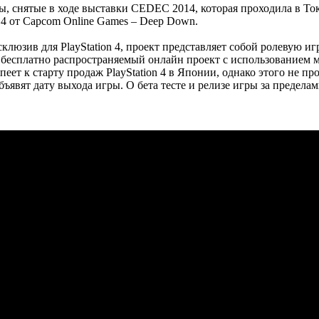
, снятые в ходе выставки CEDEC 2014, которая проходила в Ток
 4 от Capcom Online Games – Deep Down.
клюзив для PlayStation 4, проект представляет собой ролевую и
в бесплатно распространяемый онлайн проект с использованием 
еет к старту продаж PlayStation 4 в Японии, однако этого не п
бъявят дату выхода игры. О бета тесте и релизе игры за предела