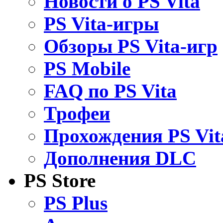
Новости о PS Vita
PS Vita-игры
Обзоры PS Vita-игр
PS Mobile
FAQ по PS Vita
Трофеи
Прохождения PS Vit
Дополнения DLC
PS Store
PS Plus