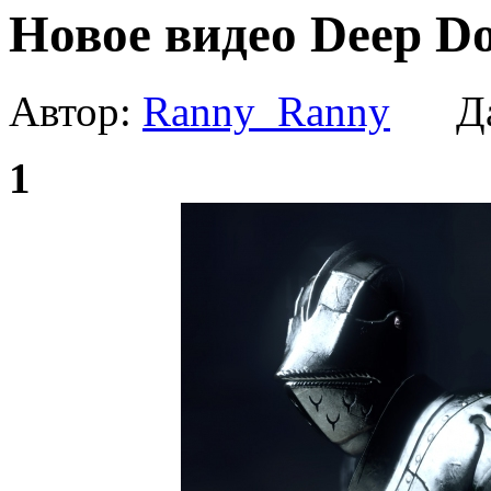
Новое видео Deep D
Автор:
Ranny_Ranny
Да
1