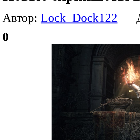
Автор:
Lock_Dock122
Да
0