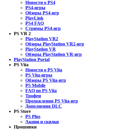
Новости о PS4
PS4-игры
Обзоры PS4-игр
PlayLink
PS4 FAQ
Стримы PS4-игр
PS VR 2
PlayStation VR2
Обзоры PlayStation VR2-игр
PlayStation VR
Обзоры PlayStation VR-игр
PlayStation Portal
PS Vita
Новости о PS Vita
PS Vita-игры
Обзоры PS Vita-игр
PS Mobile
FAQ по PS Vita
Трофеи
Прохождения PS Vita-игр
Дополнения DLC
PS Store
PS Plus
Акции и скидки
Прошивки