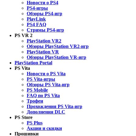
Новости о PS4
PS4-игры
Обзоры PS4-игр
PlayLink
PS4 FAQ
Стримы PS4-игр
PS VR 2
PlayStation VR2
Обзоры PlayStation VR2-игр
PlayStation VR
Обзоры PlayStation VR-игр
PlayStation Portal
PS Vita
Новости о PS Vita
PS Vita-игры
Обзоры PS Vita-игр
PS Mobile
FAQ по PS Vita
Трофеи
Прохождения PS Vita-игр
Дополнения DLC
PS Store
PS Plus
Акции и скидки
Прошивки