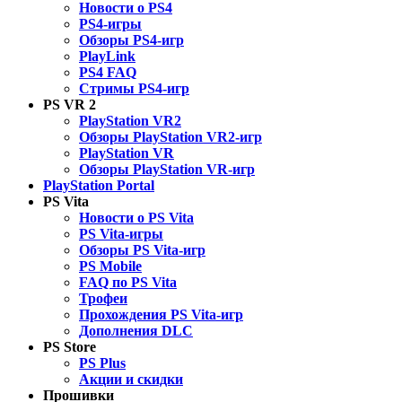
Новости о PS4
PS4-игры
Обзоры PS4-игр
PlayLink
PS4 FAQ
Стримы PS4-игр
PS VR 2
PlayStation VR2
Обзоры PlayStation VR2-игр
PlayStation VR
Обзоры PlayStation VR-игр
PlayStation Portal
PS Vita
Новости о PS Vita
PS Vita-игры
Обзоры PS Vita-игр
PS Mobile
FAQ по PS Vita
Трофеи
Прохождения PS Vita-игр
Дополнения DLC
PS Store
PS Plus
Акции и скидки
Прошивки