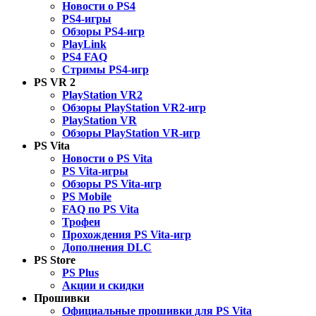
Новости о PS4
PS4-игры
Обзоры PS4-игр
PlayLink
PS4 FAQ
Стримы PS4-игр
PS VR 2
PlayStation VR2
Обзоры PlayStation VR2-игр
PlayStation VR
Обзоры PlayStation VR-игр
PS Vita
Новости о PS Vita
PS Vita-игры
Обзоры PS Vita-игр
PS Mobile
FAQ по PS Vita
Трофеи
Прохождения PS Vita-игр
Дополнения DLC
PS Store
PS Plus
Акции и скидки
Прошивки
Официальные прошивки для PS Vita