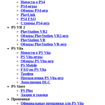
Новости о PS4
PS4-игры
Обзоры PS4-игр
PlayLink
PS4 FAQ
Стримы PS4-игр
PS VR 2
PlayStation VR2
Обзоры PlayStation VR2-игр
PlayStation VR
Обзоры PlayStation VR-игр
PS Vita
Новости о PS Vita
PS Vita-игры
Обзоры PS Vita-игр
PS Mobile
FAQ по PS Vita
Трофеи
Прохождения PS Vita-игр
Дополнения DLC
PS Store
PS Plus
Акции и скидки
Прошивки
Официальные прошивки для PS Vita