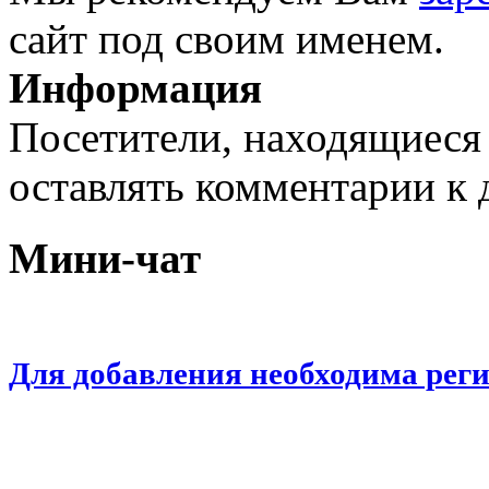
сайт под своим именем.
Информация
Посетители, находящиеся
оставлять комментарии к 
Мини-чат
Для добавления необходима рег