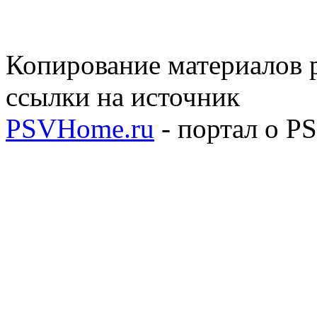
Копирование материалов р
ссылки на источник
PSVHome.ru
- портал о P