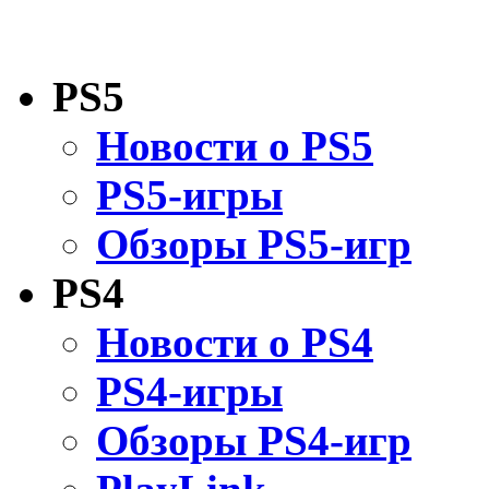
PS5
Новости о PS5
PS5-игры
Обзоры PS5-игр
PS4
Новости о PS4
PS4-игры
Обзоры PS4-игр