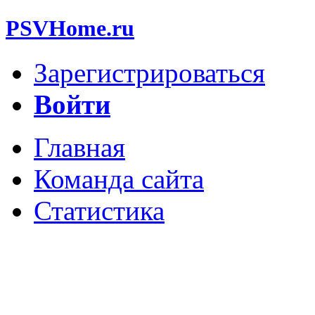
PSVHome.ru
Зарегистрироваться
Войти
Главная
Команда сайта
Статистика