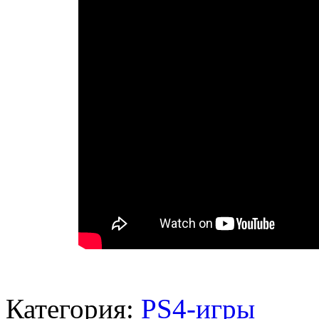
Категория:
PS4-игры