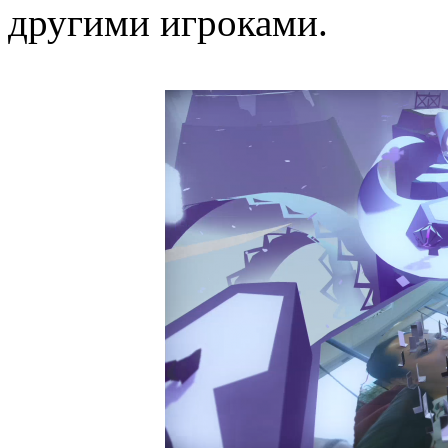
другими игроками.