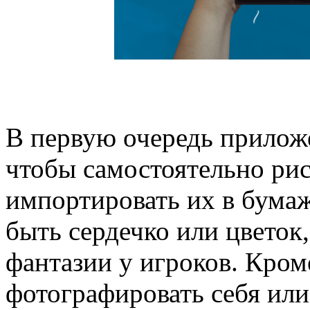
В первую очередь прилож
чтобы самостоятельно рис
импортировать их в бума
быть сердечко или цветок,
фантазии у игроков. Кром
фотографировать себя или