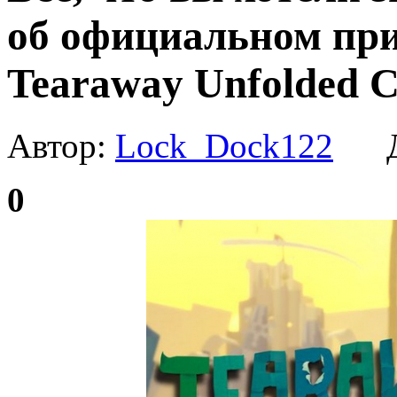
об официальном пр
Tearaway Unfolded 
Автор:
Lock_Dock122
Да
0