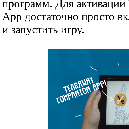
программ. Для активации
App достаточно просто в
и запустить игру.