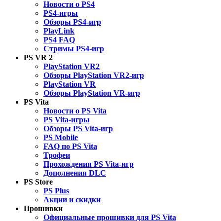
Новости о PS4
PS4-игры
Обзоры PS4-игр
PlayLink
PS4 FAQ
Стримы PS4-игр
PS VR 2
PlayStation VR2
Обзоры PlayStation VR2-игр
PlayStation VR
Обзоры PlayStation VR-игр
PS Vita
Новости о PS Vita
PS Vita-игры
Обзоры PS Vita-игр
PS Mobile
FAQ по PS Vita
Трофеи
Прохождения PS Vita-игр
Дополнения DLC
PS Store
PS Plus
Акции и скидки
Прошивки
Официальные прошивки для PS Vita