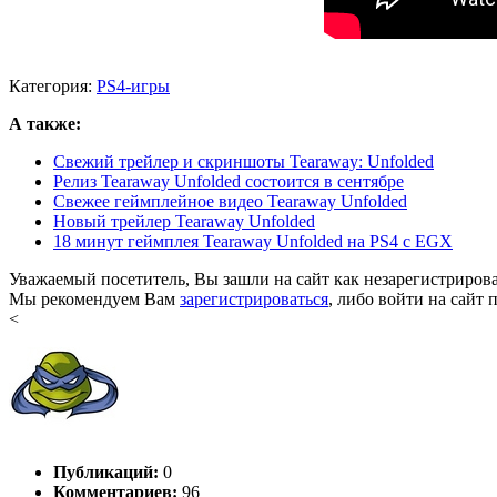
Категория:
PS4-игры
А также:
Свежий трейлер и скриншоты Tearaway: Unfolded
Релиз Tearaway Unfolded состоится в сентябре
Свежее геймплейное видео Tearaway Unfolded
Новый трейлер Tearaway Unfolded
18 минут геймплея Tearaway Unfolded на PS4 с EGX
Уважаемый посетитель, Вы зашли на сайт как незарегистриров
Мы рекомендуем Вам
зарегистрироваться
, либо войти на сайт 
<
Публикаций:
0
Комментариев:
96