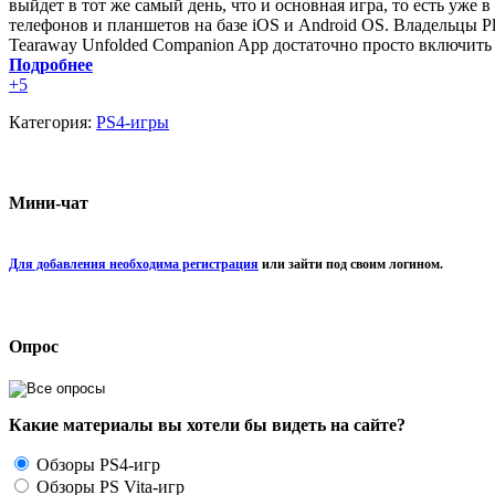
выйдет в тот же самый день, что и основная игра, то есть уже
телефонов и планшетов на базе iOS и Android OS. Владельцы P
Tearaway Unfolded Companion App достаточно просто включить 
Подробнее
+5
Категория:
PS4-игры
Мини-чат
Для добавления необходима регистрация
или зайти под своим логином.
Опрос
Какие материалы вы хотели бы видеть на сайте?
Обзоры PS4-игр
Обзоры PS Vita-игр