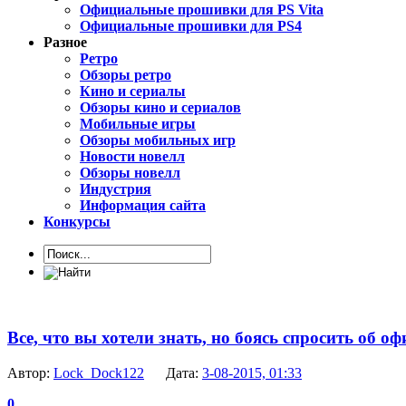
Официальные прошивки для PS Vita
Официальные прошивки для PS4
Разное
Ретро
Обзоры ретро
Кино и сериалы
Обзоры кино и сериалов
Мобильные игры
Обзоры мобильных игр
Новости новелл
Обзоры новелл
Индустрия
Информация сайта
Конкурсы
Все, что вы хотели знать, но боясь спросить об
Автор:
Lock_Dock122
Дата:
3-08-2015, 01:33
0