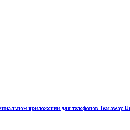
 официальном приложении для телефонов Tearaway 