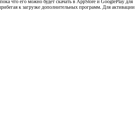
ока что его можно будет скачать в AppStore и GooglePlay для
 прибегая к загрузке дополнительных программ. Для активации