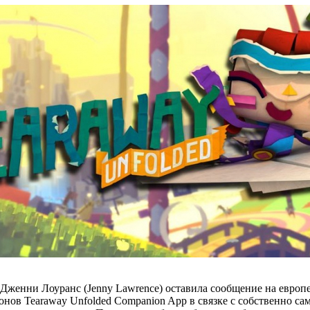
нни Лоуранс (Jenny Lawrence) оставила сообщение на европейско
ов Tearaway Unfolded Companion App в связке с собственно само