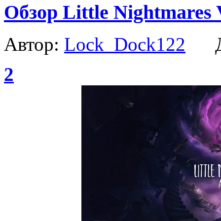
Обзор Little Nightmares 
Автор:
Lock_Dock122
Да
2