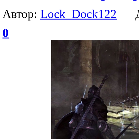
Автор:
Lock_Dock122
Да
0