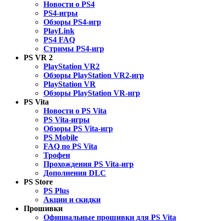
Новости о PS4
PS4-игры
Обзоры PS4-игр
PlayLink
PS4 FAQ
Стримы PS4-игр
PS VR 2
PlayStation VR2
Обзоры PlayStation VR2-игр
PlayStation VR
Обзоры PlayStation VR-игр
PS Vita
Новости о PS Vita
PS Vita-игры
Обзоры PS Vita-игр
PS Mobile
FAQ по PS Vita
Трофеи
Прохождения PS Vita-игр
Дополнения DLC
PS Store
PS Plus
Акции и скидки
Прошивки
Официальные прошивки для PS Vita