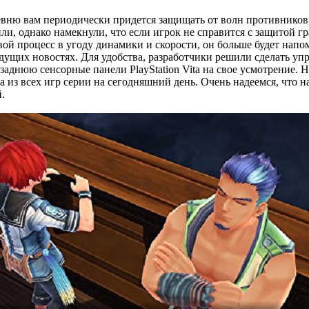
вню вам периодически придется защищать от волн противников, к
и, однако намекнули, что если игрок не справится с защитой гр
ой процесс в угоду динамики и скорости, он больше будет напо
ущих новостях. Для удобства, разработчики решили сделать упр
аднюю сенсорные панели PlayStation Vita на свое усмотрение. Н
а из всех игр серии на сегодняшний день. Очень надеемся, что нас
й.