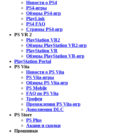
Новости о PS4
PS4-игры
Обзоры PS4-игр
PlayLink
PS4 FAQ
Стримы PS4-игр
PS VR 2
PlayStation VR2
Обзоры PlayStation VR2-игр
PlayStation VR
Обзоры PlayStation VR-игр
PlayStation Portal
PS Vita
Новости о PS Vita
PS Vita-игры
Обзоры PS Vita-игр
PS Mobile
FAQ по PS Vita
Трофеи
Прохождения PS Vita-игр
Дополнения DLC
PS Store
PS Plus
Акции и скидки
Прошивки