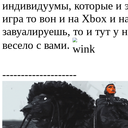
индивидуумы, которые и э
игра то вон и на Xbox и н
завуалируешь, то и тут у
весело с вами.
--------------------