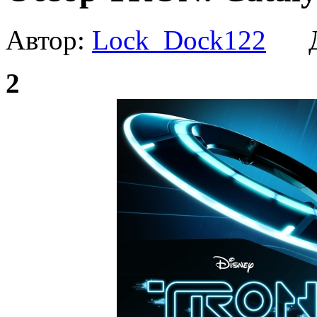
Автор:
Lock_Dock122
Да
2