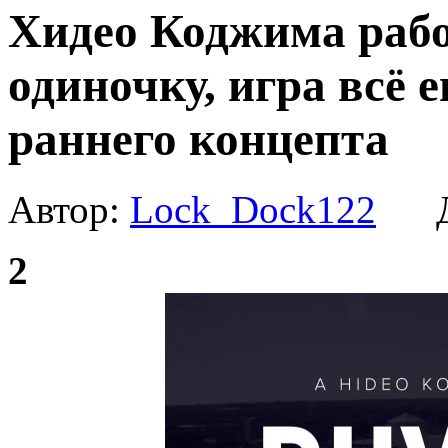
Хидео Коджима работ
одиночку, игра всё 
раннего концепта
Автор:
Lock_Dock122
Да
2