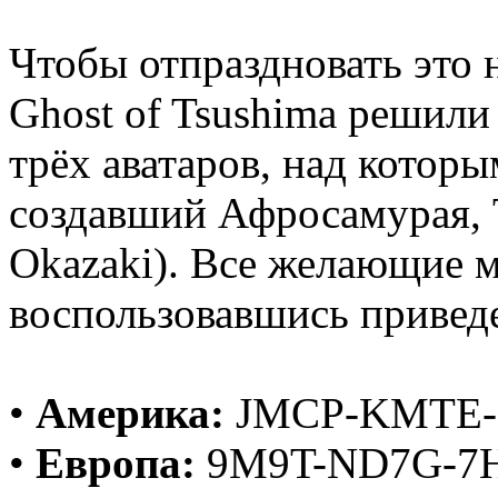
Чтобы отпраздновать это 
Ghost of Tsushima решили
трёх аватаров, над котор
создавший Афросамурая, 
Okazaki). Все желающие м
воспользовавшись привед
•
Америка:
JMCP-KMTE-
•
Европа:
9M9T-ND7G-7