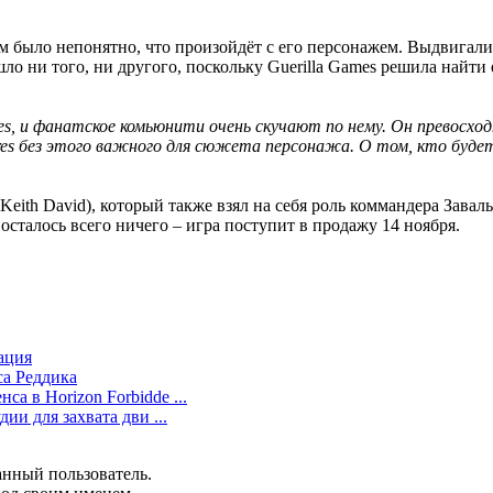
там было непонятно, что произойдёт с его персонажем. Выдвигал
ло ни того, ни другого, поскольку Guerilla Games решила найти
mes, и фанатское комьюнити очень скучают по нему. Он превосход
res без этого важного для сюжета персонажа. О том, кто будет
eith David), который также взял на себя роль коммандера Завалы
 осталось всего ничего – игра поступит в продажу 14 ноября.
ация
са Реддика
а в Horizon Forbidde ...
ии для захвата дви ...
анный пользователь.