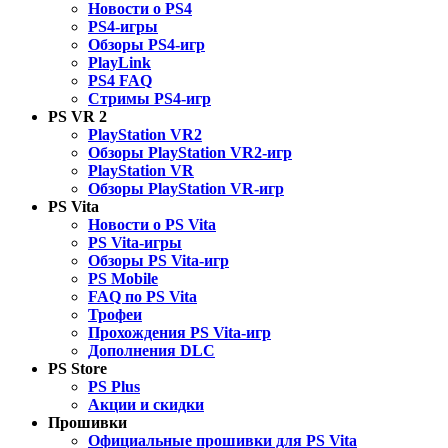
Новости о PS4
PS4-игры
Обзоры PS4-игр
PlayLink
PS4 FAQ
Стримы PS4-игр
PS VR 2
PlayStation VR2
Обзоры PlayStation VR2-игр
PlayStation VR
Обзоры PlayStation VR-игр
PS Vita
Новости о PS Vita
PS Vita-игры
Обзоры PS Vita-игр
PS Mobile
FAQ по PS Vita
Трофеи
Прохождения PS Vita-игр
Дополнения DLC
PS Store
PS Plus
Акции и скидки
Прошивки
Официальные прошивки для PS Vita