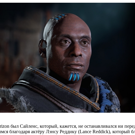
zon был Сайленс, который, кажется, не останавливался ни пере
ся благодаря актёру Лэнсу Реддику (Lance Reddick), который б