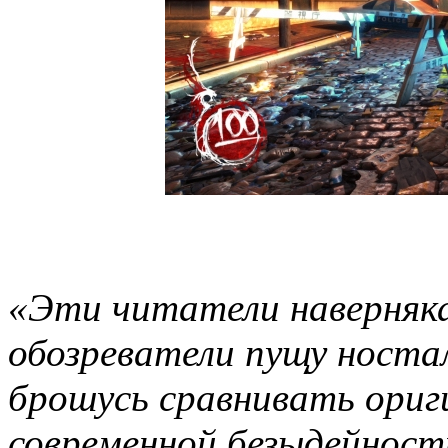
«Эти читатели наверняка
обозреватели пущу ностал
брошусь сравнивать ориг
современной безыдейности