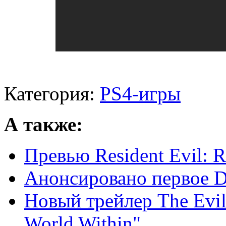
Категория:
PS4-игры
А также:
Превью Resident Evil: R
Анонсировано первое DL
Новый трейлер The Evil
World Within"