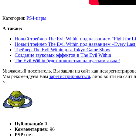
Категория:
PS4-игры
А также:
Новый трейлер The Evil Within под названием "Fight for Li
Новый трейлер The Evil Within под названием «Every Last 
Трейлер The Evil Within для Tokyo Game Show
Создание звуковых эффектов в The Evil Within
The Evil Within будет полностью на русском языке!
Уважаемый посетитель, Вы зашли на сайт как незарегистриров
Мы рекомендуем Вам
зарегистрироваться
, либо войти на сайт 
<
Публикаций:
0
Комментариев:
96
PSP:
нет