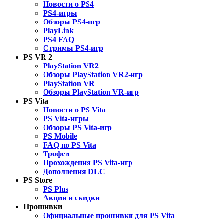
Новости о PS4
PS4-игры
Обзоры PS4-игр
PlayLink
PS4 FAQ
Стримы PS4-игр
PS VR 2
PlayStation VR2
Обзоры PlayStation VR2-игр
PlayStation VR
Обзоры PlayStation VR-игр
PS Vita
Новости о PS Vita
PS Vita-игры
Обзоры PS Vita-игр
PS Mobile
FAQ по PS Vita
Трофеи
Прохождения PS Vita-игр
Дополнения DLC
PS Store
PS Plus
Акции и скидки
Прошивки
Официальные прошивки для PS Vita