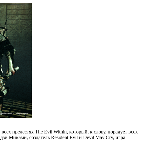
сех прелестях The Evil Within, который, к слову, порадует всех
зи Миками, создатель Resident Evil и Devil May Cry, игра