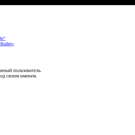
fe"
Bullet»
анный пользователь.
под своим именем.