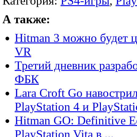
Категория:
PS4-игры
,
Play
А также:
Hitman 3 можно будет ц
VR
Третий дневник разраб
ФБК
Lara Croft Go навостри
PlayStation 4 и PlayStati
Hitman GO: Definitive E
PlayStation Vita в ...