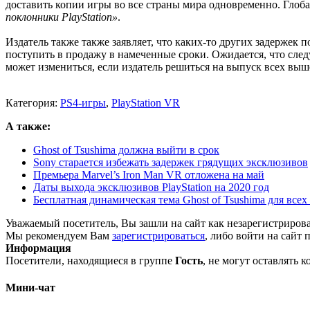
доставить копии игры во все страны мира одновременно. Глобал
поклонники PlayStation»
.
Издатель также также заявляет, что каких-то других задержек п
поступить в продажу в намеченные сроки. Ожидается, что следу
может измениться, если издатель решиться на выпуск всех вы
Категория:
PS4-игры
,
PlayStation VR
А также:
Ghost of Tsushima должна выйти в срок
Sony старается избежать задержек грядущих эксклюзивов
Премьера Marvel’s Iron Man VR отложена на май
Даты выхода эксклюзивов PlayStation на 2020 год
Бесплатная динамическая тема Ghost of Tsushima для всех в
Уважаемый посетитель, Вы зашли на сайт как незарегистриров
Мы рекомендуем Вам
зарегистрироваться
, либо войти на сайт 
Информация
Посетители, находящиеся в группе
Гость
, не могут оставлять 
Мини-чат