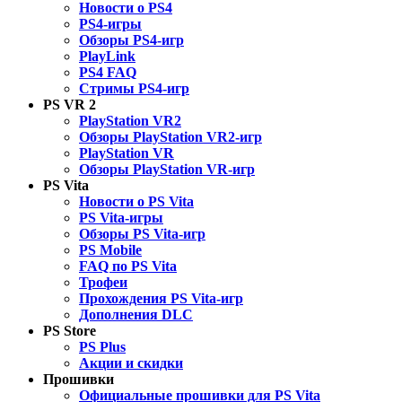
Новости о PS4
PS4-игры
Обзоры PS4-игр
PlayLink
PS4 FAQ
Стримы PS4-игр
PS VR 2
PlayStation VR2
Обзоры PlayStation VR2-игр
PlayStation VR
Обзоры PlayStation VR-игр
PS Vita
Новости о PS Vita
PS Vita-игры
Обзоры PS Vita-игр
PS Mobile
FAQ по PS Vita
Трофеи
Прохождения PS Vita-игр
Дополнения DLC
PS Store
PS Plus
Акции и скидки
Прошивки
Официальные прошивки для PS Vita