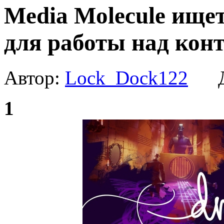
Media Molecule ище
для работы над кон
Автор:
Lock_Dock122
Да
1