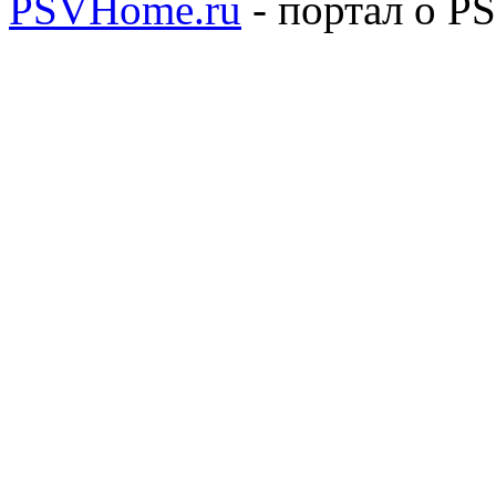
PSVHome.ru
- портал о P