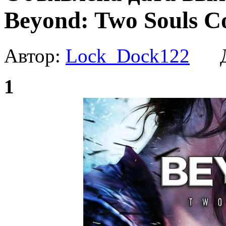
Beyond: Two Souls Co
Автор:
Lock_Dock122
Да
1