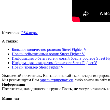
Категория:
PS4-игры
А также:
Большое количество роликов Street Fighter V
Новый геймплейный ролик Street Fighter V
Информация о бета-тесте и новый боец в ростере Street Fi
Информация о закрытом бета-тесте Street Fighter V
Новый трейлер Street Fighter V
Уважаемый посетитель, Вы зашли на сайт как незарегистриров
Мы рекомендуем Вам
зарегистрироваться
, либо войти на сайт 
Информация
Посетители, находящиеся в группе
Гость
, не могут оставлять 
Мини-чат