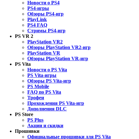
Новости о PS4
PS4-игры
Обзоры PS4-игр
PlayLink
PS4 FAQ
Стримы PS4-игр
PS VR 2
PlayStation VR2
Обзоры PlayStation VR2-игр
PlayStation VR
Обзоры PlayStation VR-игр
PS Vita
Новости о PS Vita
PS Vita-игры
Обзоры PS Vita-игр
PS Mobile
FAQ по PS Vita
Трофеи
Прохождения PS Vita-игр
Дополнения DLC
PS Store
PS Plus
Акции и скидки
Прошивки
Официальные прошивки для PS Vita