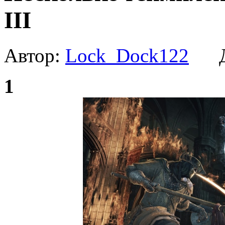
III
Автор:
Lock_Dock122
Да
1