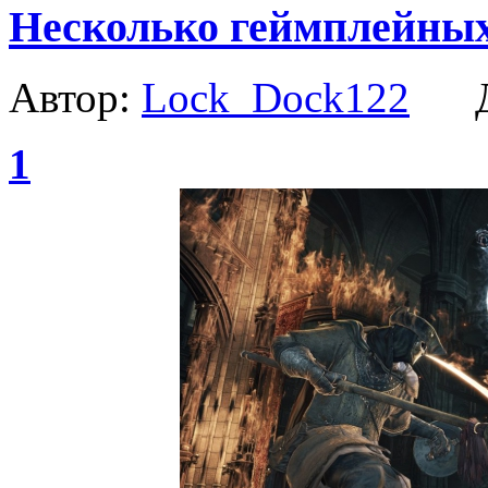
Несколько геймплейных 
Автор:
Lock_Dock122
Да
1