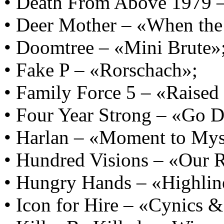
• Death From Above 1979 –
• Deer Mother – «When th
• Doomtree – «Mini Brute»
• Fake P – «Rorschach»;
• Family Force 5 – «Raised
• Four Year Strong – «Go D
• Harlan – «Moment to Mys
• Hundred Visions – «Our R
• Hungry Hands – «Highlin
• Icon for Hire – «Cynics &