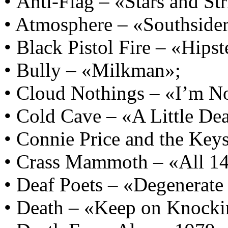
• Anti-Flag – «Stars and Str
• Atmosphere – «Southsider
• Black Pistol Fire – «Hips
• Bully – «Milkman»;
• Cloud Nothings – «I’m No
• Cold Cave – «A Little De
• Connie Price and the Keys
• Crass Mammoth – «All 1
• Deaf Poets – «Degenerate
• Death – «Keep on Knocki