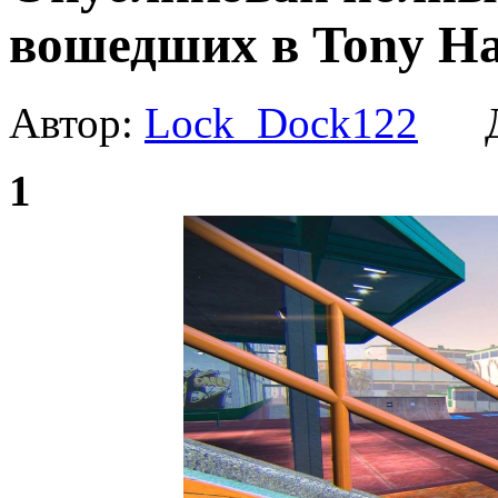
вошедших в Tony Haw
Автор:
Lock_Dock122
Да
1