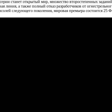
серии станет открытый мир, множество второстепенных заданий
тная линия, а также полный отказ разработчиков от огнестрельно
онсолей следующего поколения, мировая премьера состоится 25 Ф