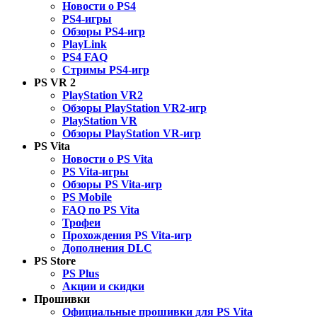
Новости о PS4
PS4-игры
Обзоры PS4-игр
PlayLink
PS4 FAQ
Стримы PS4-игр
PS VR 2
PlayStation VR2
Обзоры PlayStation VR2-игр
PlayStation VR
Обзоры PlayStation VR-игр
PS Vita
Новости о PS Vita
PS Vita-игры
Обзоры PS Vita-игр
PS Mobile
FAQ по PS Vita
Трофеи
Прохождения PS Vita-игр
Дополнения DLC
PS Store
PS Plus
Акции и скидки
Прошивки
Официальные прошивки для PS Vita