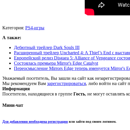
Категория:
PS4-игры
А также:
Дебютный трейлер Dark Souls III
Расширенный трейлер Uncharted 4: A Thief’s End с выстав
Европейский релиз Disgaea 5: Alliance of Vengeance состои
Состоялась премьера Mirror's Edge Catalyst
Переосмысление Mirrors Edge теперь именуется Mirror's Ed
Уважаемый посетитель, Вы зашли на сайт как незарегистриров
Мы рекомендуем Вам
зарегистрироваться
, либо войти на сайт 
Информация
Посетители, находящиеся в группе
Гость
, не могут оставлять 
Мини-чат
Для добавления необходима регистрация
или зайти под своим логином.