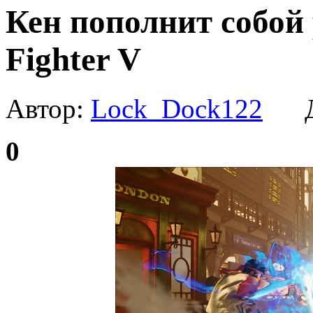
Кен пополнит собой 
Fighter V
Автор:
Lock_Dock122
Да
0