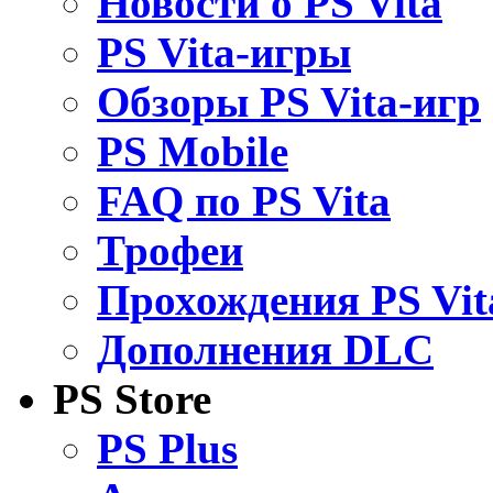
Новости о PS Vita
PS Vita-игры
Обзоры PS Vita-игр
PS Mobile
FAQ по PS Vita
Трофеи
Прохождения PS Vit
Дополнения DLC
PS Store
PS Plus