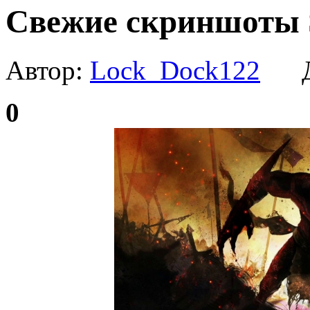
Свежие скриншоты S
Автор:
Lock_Dock122
Да
0