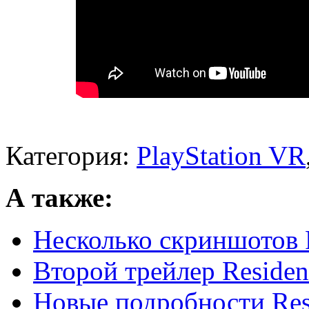
Категория:
PlayStation VR
А также:
Несколько скриншотов R
Второй трейлер Resident
Новые подробности Resi