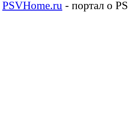
PSVHome.ru
- портал о P