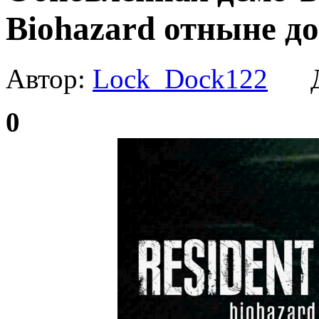
Biohazard отныне д
Автор:
Lock_Dock122
Да
0