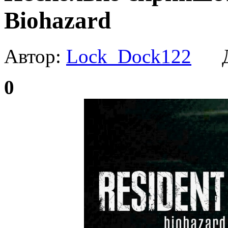
Biohazard
Автор:
Lock_Dock122
Да
0