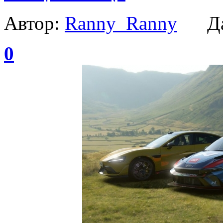
Автор:
Ranny_Ranny
Да
0