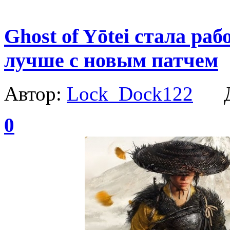
Ghost of Yōtei стала ра
лучше с новым патчем
Автор:
Lock_Dock122
Да
0