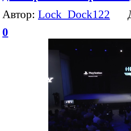
Автор:
Lock_Dock122
Да
0