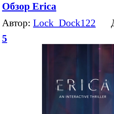
Обзор Erica
Автор:
Lock_Dock122
Да
5