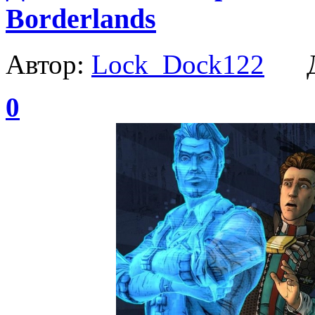
Borderlands
Автор:
Lock_Dock122
Да
0