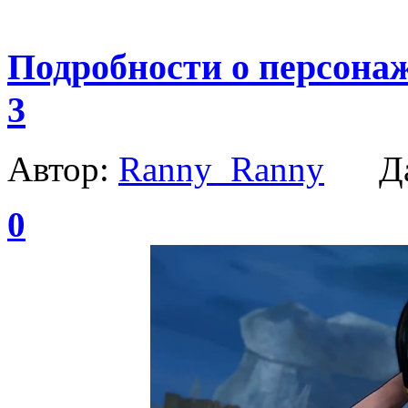
Подробности о персонажа
3
Автор:
Ranny_Ranny
Да
0