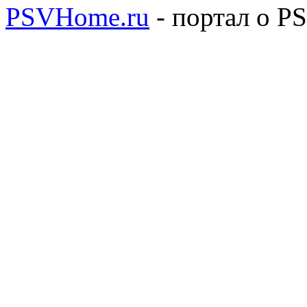
PSVHome.ru
- портал о P