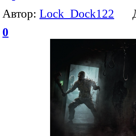
Автор:
Lock_Dock122
Да
0