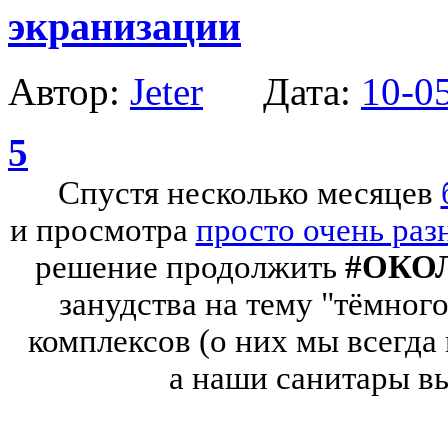
экранизации
Автор:
Jeter
Дата:
10-0
5
Спустя несколько месяцев
и просмотра
просто очень ра
решение продолжить
#ОКО
занудства на тему "тёмного
комплексов (о них мы всегда
а наши санитары вы
Наото Широгане такая м