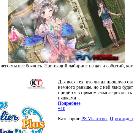
, чего мы все боялись. Настоящий лабиринт из дат и событий, ко
Для всех тех, кто читал прошлую стат
немного раньше, но с ней явно буде
придётся в прямом смысле рисовать
няшками...
Подробнее
+10
Категория:
PS Vita-игры
,
Прохождени