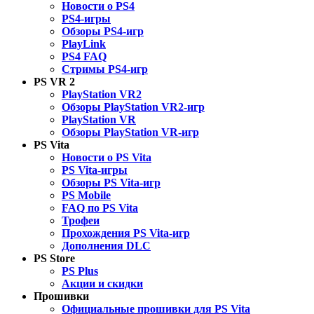
Новости о PS4
PS4-игры
Обзоры PS4-игр
PlayLink
PS4 FAQ
Стримы PS4-игр
PS VR 2
PlayStation VR2
Обзоры PlayStation VR2-игр
PlayStation VR
Обзоры PlayStation VR-игр
PS Vita
Новости о PS Vita
PS Vita-игры
Обзоры PS Vita-игр
PS Mobile
FAQ по PS Vita
Трофеи
Прохождения PS Vita-игр
Дополнения DLC
PS Store
PS Plus
Акции и скидки
Прошивки
Официальные прошивки для PS Vita