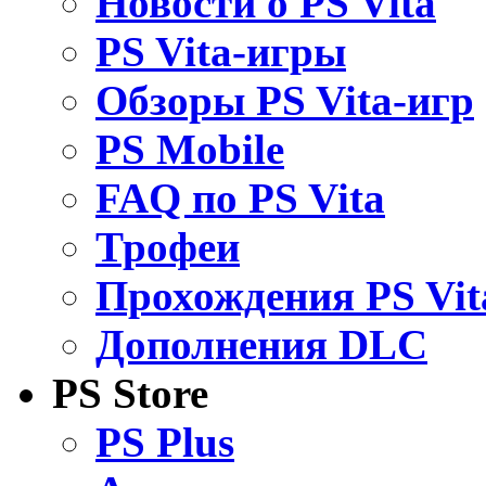
Новости о PS Vita
PS Vita-игры
Обзоры PS Vita-игр
PS Mobile
FAQ по PS Vita
Трофеи
Прохождения PS Vit
Дополнения DLC
PS Store
PS Plus